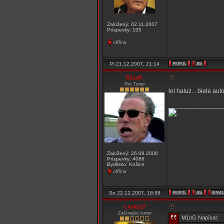
Založený: 02.11.2007
Príspevky: 105
Pi 21.12.2007, 21:14
R1zeK
Pro Tuner
lol haluz... biele auto
_______________
Založený: 26.08.2006
Príspevky: 4086
Bydlisko: Košice
So 22.12.2007, 18:58
Lacky17
Začínajúci tuner
M1nG Napísal: