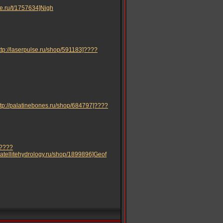
use.ru/t/1757634]Nigh
ttp://laserpulse.ru/shop/591183]????
ttp://palatinebones.ru/shop/684797]????
]????
/satellitehydrology.ru/shop/1899896]Geof