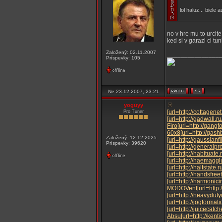
lol haluz... biele a
no v hre mu to urcit
ked si v garazi ci tu
Založený: 02.11.2007
_______________
Príspevky: 105
Ne 23.12.2007, 23:21
yoguyy
[url=http://cottagene
Pro Tuner
[url=http://gadwall.
Firo
[url=http://gang
60x8
[url=http://gas
Založený: 12.12.2025
[url=http://gaussianf
Príspevky: 39620
[url=http://generalp
[url=http://habituat
[url=http://haemaggl
[url=http://haltstate
[url=http://handsfr
[url=http://harmonic
MODO
Vent
[url=http
[url=http://heavydut
[url=http://jogforma
[url=http://juicecatc
Absu
[url=http://ken