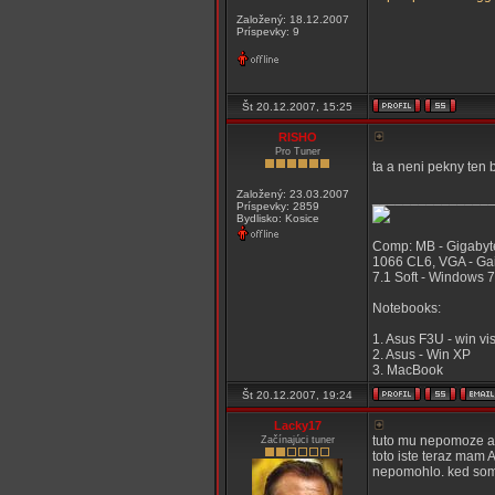
Založený: 18.12.2007
Príspevky: 9
Št 20.12.2007, 15:25
RISHO
Pro Tuner
ta a neni pekny ten
Založený: 23.03.2007
_______________
Príspevky: 2859
Bydlisko: Kosice
Comp: MB - Gigabyt
1066 CL6, VGA - Ga
7.1 Soft - Windows 7
Notebooks:
1. Asus F3U - win vi
2. Asus - Win XP
3. MacBook
Št 20.12.2007, 19:24
Lacky17
tuto mu nepomoze ani
Začínajúci tuner
toto iste teraz mam
nepomohlo. ked som n