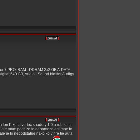
eezer 7 PRO, RAM - DDRAM 2x2 GB A-DATA
tal 640 GB, Audio - Sound blaster Audigy
len Pixel a vertex shadery 1,0 a robilo mi
e ale mam pocit ze to nepomoze ani mne to
le je to nepodstatne nakolko v hre tie auta