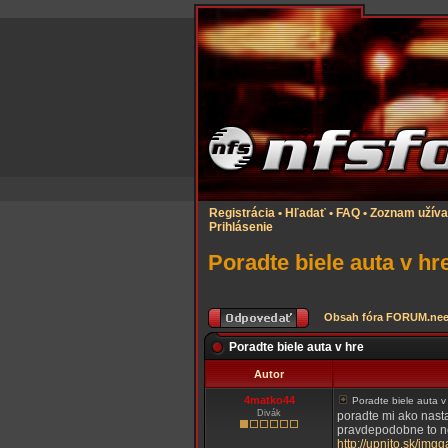
Registrácia
•
Hľadať
•
FAQ
•
Zoznam užíva
Prihlásenie
Poradte biele auta v hr
Obsah fóra FORUM.nee
Poradte biele auta v hre
Autor
4matko44
Poradte biele auta v
Divák
poradte mi ako nast
pravdepodobne to neb
http://upnito.sk/i