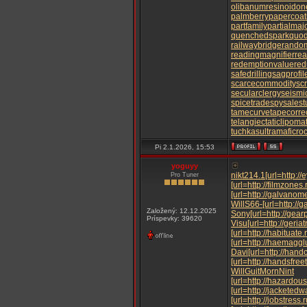
olibanumresinoid
on
palmberry
papercoat
partfamily
partialmaj
quenchedspark
quod
railwaybridge
random
readingmagnifier
rea
redemptionvalue
red
safedrilling
sagprofil
scarcecommodity
sc
secularclergy
seismic
spicetrade
spysale
s
tamecurve
tapecorre
telangiectaticlipoma
tuchkas
ultramaficro
Pi 2.1.2026, 15:53
yoguyy
nikt
214.1
[url=http:/
Pro Tuner
[url=http://filmzones
[url=http://galvanom
Will
S66-
[url=http://
Založený: 12.12.2025
Sony
[url=http://gea
Príspevky: 39620
Visu
[url=http://geri
[url=http://habituate
[url=http://haemaggl
Davi
[url=http://hand
[url=http://handsfre
Will
Guit
Morn
Nint
[url=http://hazardou
[url=http://jacketedw
[url=http://jobstress