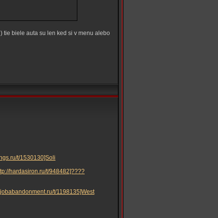
) tie biele auta su len ked si v menu alebo
lings.ru/t/1530130]Soli
ttp://hardasiron.ru/t/948482]????
://jobabandonment.ru/t/1198135]West