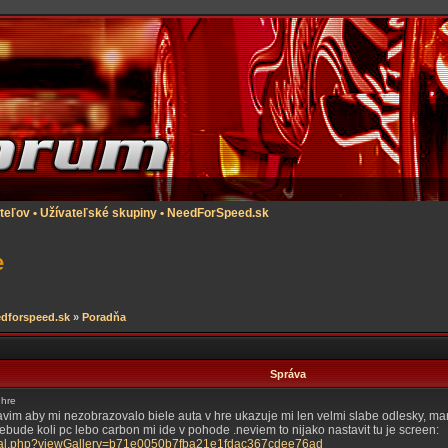
teľov
•
Užívateľské skupiny
•
NeedForSpeed.sk
e
dforspeed.sk
»
Poradňa
Správa
 hre
avim aby mi nezobrazovalo biele auta v hre ukazuje mi len velmi slabe odlesky, m
ude koli pc lebo carbon mi ide v pohode .neviem to nijako nastavit tu je screen:
mggal.php?viewGallery=b71e0050b7fba21e1fdac367cdee76ad