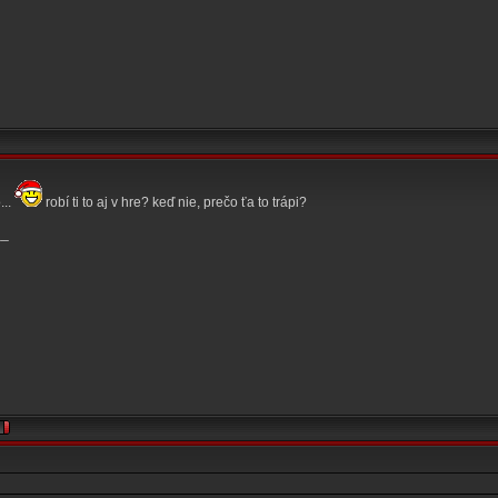
...
robí ti to aj v hre? keď nie, prečo ťa to trápi?
__