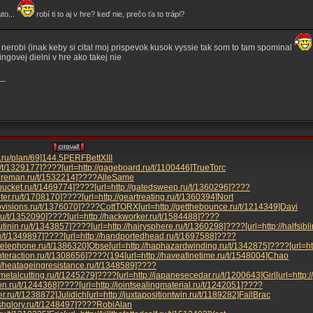
uto...
robí ti to aj v hre? keď nie, prečo ťa to trápi?
e nerobi (inak keby si cital moj prispevok kusok vyssie tak som to tam spominal
ningovej dielni v hre ako takej nie
__
t.ru/plan/69]144.5
PERF
Bett
XIII
ru/t/1329177]????
[url=http://gageboard.ru/t/1100446]True
Torc
foreman.ru/t/1532214]????
Alle
Same
hbucket.ru/t/1469774]????
[url=http://gatedsweep.ru/t/1360296]????
ilter.ru/t/1708170]????
[url=http://geartreating.ru/t/1360394]Nort
rovisions.ru/t/1376070]????
Cott
TORX
[url=http://getthebounce.ru/t/1214349]Davi
e.ru/t/1352090]????
[url=http://hackworker.ru/t/1584488]????
utinin.ru/t/1343857]????
[url=http://hairysphere.ru/t/1360298]????
[url=http://halfsib
.ru/t/1349897]????
[url=http://handportedhead.ru/t/1697588]????
eetelephone.ru/t/1386320]Obse
[url=http://haphazardwinding.ru/t/1342875]????
[url=h
interaction.ru/t/1308656]????
(194
[url=http://haveafinetime.ru/t/1548004]Chao
://heatageingresistance.ru/t/1348589]????
ymetalcutting.ru/t/1245279]????
[url=http://japanesecedar.ru/t/1200643]Girl
[url=http
tion.ru/t/1244368]????
[url=http://jointsealingmaterial.ru/t/1242051]????
her.ru/t/1238872]Juli
dich
[url=http://juxtapositiontwin.ru/t/1189282]Fall
Brac
tishglory.ru/t/1248497]????
Robi
Alan