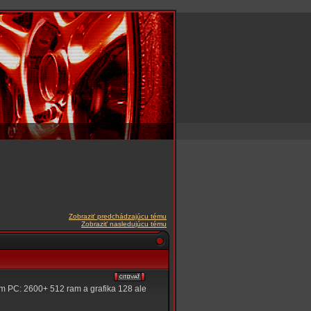
Zobraziť predchádzajúcu tému
Zobraziť nasledujúcu tému
am PC: 2600+ 512 ram a grafika 128 ale