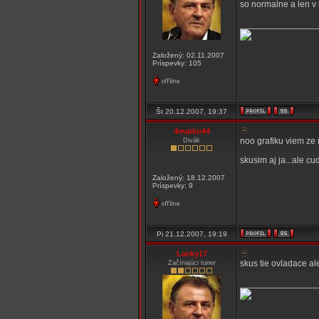
so normalne a len v 
_______________
Založený: 02.11.2007
Príspevky: 105
Št 20.12.2007, 19:37
4matko44
noo grafiku viem ze 
Divák
skusim aj ja...ale c
Založený: 18.12.2007
Príspevky: 9
Pi 21.12.2007, 19:19
Lacky17
skus tie ovladace a
Začínajúci tuner
_______________