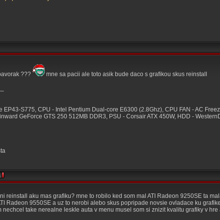
 bavorak ???
mne sa pacii ale toto asik bude daco s grafikou skus reinstall
__
e EP43-S775, CPU - Intel Pentium Dual-core E6300 (2.8Ghz), CPU FAN - AC Fr
inward GeForce GTS 250 512MB DDR3, PSU - Corsair ATX 450W, HDD - WesternDigi
sta
 reinstall aku mas grafiku? mne to robilo ked som mal ATI Radeon 9250SE ta mala 
 ATI Radeon 9550SE a uz to nerobi alebo skus popripade novsie ovladace ku grafik
echcel take nerealne leskle auta v menu musel som si znizit kvalitu grafiky v hre a