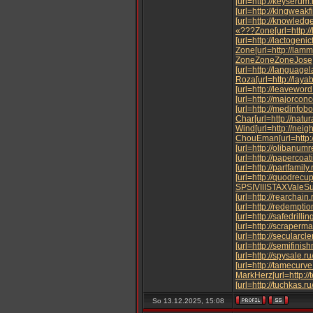
[url=http://keyserum
[url=http://kingweak
[url=http://knowledg
«???
Zone
[url=http:
[url=http://lactogeni
Zone
[url=http://la
Zone
Zone
Zone
Jose
[url=http://language
Roza
[url=http://la
[url=http://leavewo
[url=http://majorco
[url=http://medinfo
Char
[url=http://nat
Wind
[url=http://nei
Chou
Eman
[url=http
[url=http://olibanu
[url=http://papercoa
[url=http://partfami
[url=http://quodrec
SPSI
VIII
STAX
Vale
S
[url=http://rearchai
[url=http://redempt
[url=http://safedrill
[url=http://scraper
[url=http://secularc
[url=http://semifin
[url=http://spysale.
[url=http://tamecur
Mark
Herz
[url=http
[url=http://tuchkas.r
So 13.12.2025, 15:08