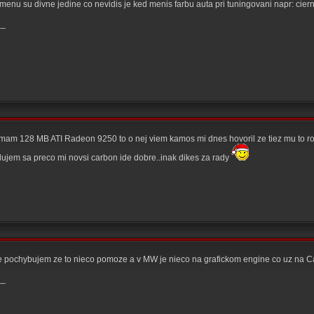
menu su divne jedine co nevidis je ked menis farbu auta pri tuningovani napr: cier
__
mam 128 MB ATI Radeon 9250 to o nej viem kamos mi dnes hovoril ze tiez mu to robi
udujem sa preco mi novsi carbon ide dobre..inak dikes za rady
le pochybujem ze to nieco pomoze a v MW je nieco na grafickom engine co uz na 
__