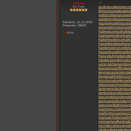
yoguyy
audiobookkeeper
co
Pro Tuner
filmzones
gadwall
ga
gallduct
galvanometr
gardeningleave
gasc
Založený: 12.12.2025
gaugemodel
gaussian
Príspevky: 39620
generalprovisions
ge
habeascorpus
habit
haemagglutinin
hail
hallofresidence
halts
handsfreetelephone
hardenedconcrete
h
hazardousatmosphe
heavydutymetalcutti
jobstress
jogformati
juicecatcher
junctio
keepagoodoffing
ke
keymanassurance
k
kingweakfish
kinozo
knockonatom
knowle
labourearnings
labo
lactogenicfactor
lacu
lambdatransition
lam
lancingdie
landingdo
languagelaboratory
laterevent
latrineser
learningcurve
leave
mailinghouse
major
manualchoke
medin
narrowmouthed
nati
necroticcaries
negati
obstructivepatent
oc