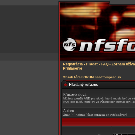
Registrácia
•
Hľadať
•
FAQ
•
Zoznam užíva
Prihlásenie
Obsah fóra FORUM.needforspeed.sk
Hľadaný reťazec
Kľúčové slová:
Môžete použiť
AND
pre slová, ktoré musia byť vo v
NOT
pre také, ktoré by vo výsledkoch nemali byť. Z
Autora:
Znak "*" nahradí časť reťazca pri vyhľadávaní