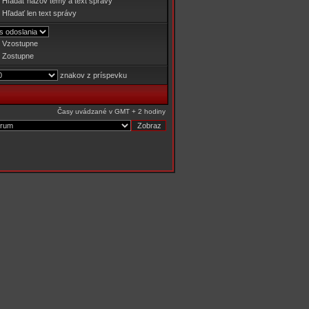
Hľadať názov témy a text správy
Hľadať len text správy
Vzostupne
Zostupne
znakov z príspevku
Časy uvádzané v GMT + 2 hodiny