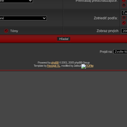
Prehľadaj predchádzajúce:
Zotriediť podľa:
Zobraz prvých
ky
Témy
Prejdi na:
Powered by
phpBB
© 2001, 2005 phpBB Group
Template by
Freestyle XL
, modified by Jakkub