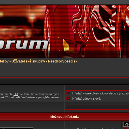
teľov
•
Užívateľské skupiny
•
NeedForSpeed.sk
Hľadať ktorékoľvek slovo alebo výraz a
ýsledkoch,
OR
pre také, ktoré tam môžu byť a
nak "*" nahradí časť reťazca pri vyhľadávaní
Hľadať všetky slová
Možnosti hľadania