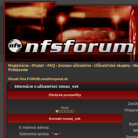
Registrácia
•
Hľadať
•
FAQ
•
Zoznam užívateľov
•
Užívateľské skupiny
•
Ne
Prihlásenie
Obsah fóra FORUM.needforspeed.sk
Informácie o užívateľovi: tomas_svk
Obrázok postavičky
Založ
Divák
Príspev
Kontakt tomas_svk
Bydli
E-mailová adresa:
W
Súkromná správa:
Povola