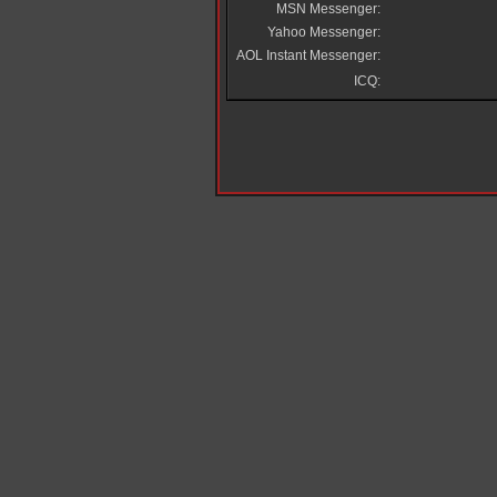
MSN Messenger:
Yahoo Messenger:
AOL Instant Messenger:
ICQ: