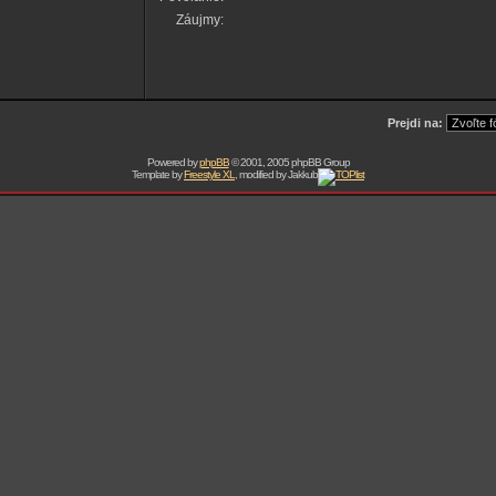
Záujmy:
Prejdi na:
Powered by
phpBB
© 2001, 2005 phpBB Group
Template by
Freestyle XL
, modified by Jakkub