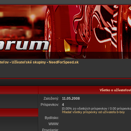
teľov
•
Užívateľské skupiny
•
NeedForSpeed.sk
Všetko o užívateľov
Založený:
11.05.2008
Príspevkov:
4
[0.00% zo všetkých príspevkov / 0.00 príspevko
Hľadať všetky príspevky od užívateľa b-boy
Bydlisko:
WWW:
Povolanie: