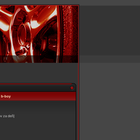
i b-boy
v za deň]