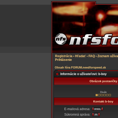
Registrácia
•
Hľadať
•
FAQ
•
Zoznam užíva
Prihlásenie
Obsah fóra FORUM.needforspeed.sk
Informácie o užívateľovi: b-boy
Obrázok postavičky
Divák
Kontakt b-boy
E-mailová adresa:
Súkromná správa: