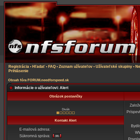
Registrácia
•
Hľadať
•
FAQ
•
Zoznam užívateľov
•
Užívateľské skupiny
•
Ne
Prihlásenie
Obsah fóra FORUM.needforspeed.sk
Informácie o užívateľovi: Alert
Obrázok postavičky
Založ
Divák
Príspev
Kontakt Alert
Bydli
E-mailová adresa:
W
Súkromná správa:
Povola