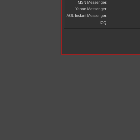
MSN Messenger:
Yahoo Messenger:
AOL Instant Messenger:
ICQ: