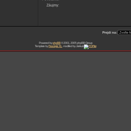
Záujmy:
Prejdi na:
Powered by
phpBB
© 2001, 2005 phpBB Group
Template by
Freestyle XL
, modified by Jakkub