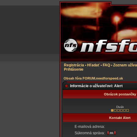
Registrácia
•
Hľadať
•
FAQ
•
Zoznam užíva
Prihlásenie
Obsah fóra FORUM.needforspeed.sk
Informácie o užívateľovi: Alert
Obrázok postavičky
Divák
Kontakt Alert
E-mailová adresa:
Súkromná správa: