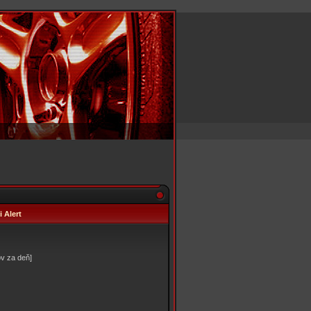
 Alert
v za deň]