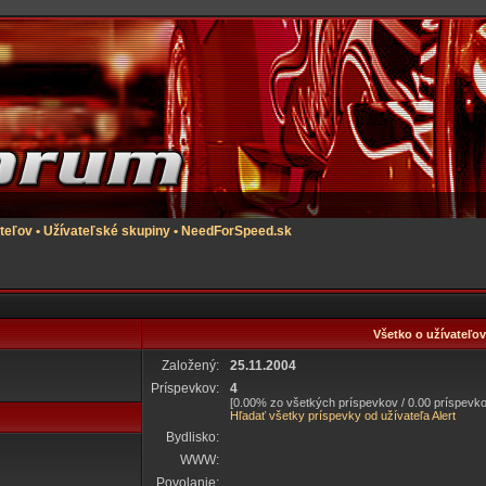
teľov
•
Užívateľské skupiny
•
NeedForSpeed.sk
Všetko o užívateľovi
Založený:
25.11.2004
Príspevkov:
4
[0.00% zo všetkých príspevkov / 0.00 príspevko
Hľadať všetky príspevky od užívateľa Alert
Bydlisko:
WWW:
Povolanie: