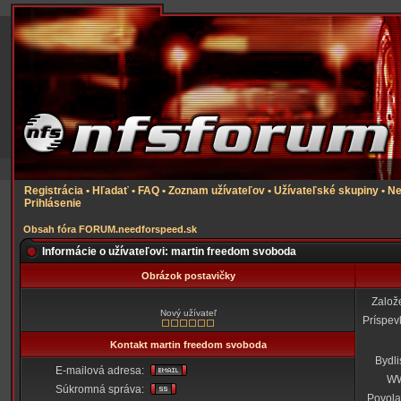
Registrácia
•
Hľadať
•
FAQ
•
Zoznam užívateľov
•
Užívateľské skupiny
•
Ne
Prihlásenie
Obsah fóra FORUM.needforspeed.sk
Informácie o užívateľovi: martin freedom svoboda
Obrázok postavičky
Založ
Nový užívateľ
Príspev
Kontakt martin freedom svoboda
Bydli
E-mailová adresa:
W
Súkromná správa:
Povola