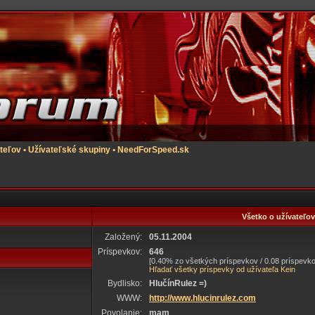
teľov
•
Užívateľské skupiny
•
NeedForSpeed.sk
Všetko o užívateľov
Založený:
05.11.2004
Príspevkov:
646
[0.40% zo všetkých príspevkov / 0.08 príspevko
Hľadať všetky príspevky od užívateľa Kein
Bydlisko:
HlučínRulez =)
WWW:
http://www.hlucinrulez.com
Povolanie:
mam