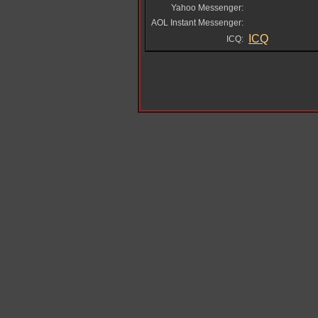
Yahoo Messenger:
AOL Instant Messenger:
ICQ
ICQ: