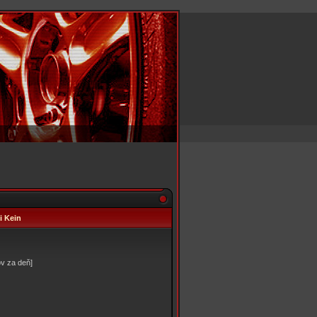
i Kein
v za deň]