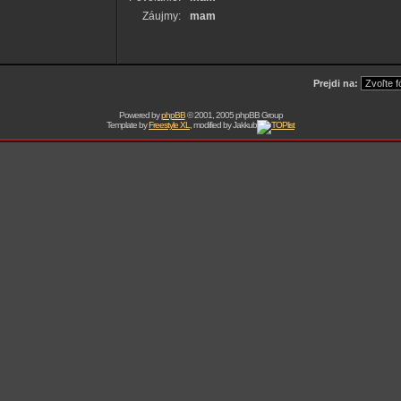
Záujmy:
mam
Prejdi na:
Powered by
phpBB
© 2001, 2005 phpBB Group
Template by
Freestyle XL
, modified by Jakkub