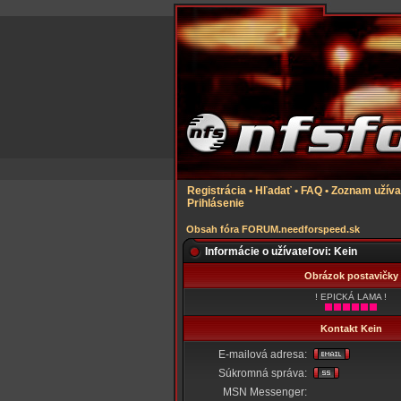
Registrácia
•
Hľadať
•
FAQ
•
Zoznam užíva
Prihlásenie
Obsah fóra FORUM.needforspeed.sk
Informácie o užívateľovi: Kein
Obrázok postavičky
! EPICKÁ LAMA !
Kontakt Kein
E-mailová adresa:
Súkromná správa:
MSN Messenger: