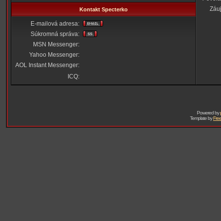
Záu
Kontakt Specterko
E-mailová adresa:
Súkromná správa:
MSN Messenger:
Yahoo Messenger:
AOL Instant Messenger:
ICQ:
Powered by
Template by
Free