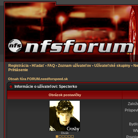
Registrácia
•
Hľadať
•
FAQ
•
Zoznam užívateľov
•
Užívateľské skupiny
•
Ne
Prihlásenie
Obsah fóra FORUM.needforspeed.sk
Informácie o užívateľovi: Specterko
Obrázok postavičky
Založ
Príspev
Bydli
W
Divák
Povola