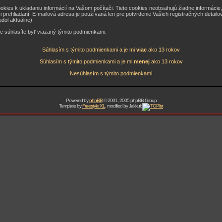
kies k ukladaniu informácií na Vašom počítači. Tieto cookies neobsahujú žiadne informácie, kt
 prehliadaní. E-mailová adresa je používaná len pre potvrdenie Vašich registračných detailov
dol aktuálne).
ie súhlasíte byť viazaný týmito podmienkami.
Súhlasím s týmito podmienkami a je mi
viac
ako 13 rokov
Súhlasím s týmito podmienkami a je mi
menej
ako 13 rokov
Nesúhlasím s týmito podmienkami
Powered by
phpBB
© 2001, 2005 phpBB Group
Template by
Freestyle XL
, modified by Jakkub