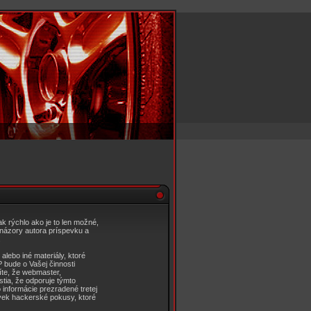
ak rýchlo ako je to len možné,
 názory autora príspevku a
.
alebo iné materiály, ktoré
 bude o Vašej činnosti
íte, že webmaster,
stia, že odporuje týmto
 informácie prezradené tretej
vek hackerské pokusy, ktoré