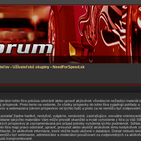
teľov
•
Užívateľské skupiny
•
NeedForSpeed.sk
derátori tohto fóra pokúsia odstrániť alebo upraviť akýkoľvek všeobecne nežiadúci materiál t
 príspevok. Preto berte na vedomie, že všetky príspevky do tohto fóra vyjadrujú pohľady a
torov a webmastera (okrem príspevkov od týchto ľudí) a preto za ne nemôžu byť zodpovední
posielať žiadne hanlivé, neslušné, vulgárne, nenávistné, zastrašujúce, sexuálne orientované 
lanie takýchto materiálov Vám môže privodiť okamžité a trvalé vyhostenie z fóra (a Váš ISP
tkých príspevkov je zaznamenávaná pre prípad potreby vynútenia týchto podmienok. Súhlas
hto fóra majú právo odstrániť, upraviť, presunúť alebo ukončiť akúkoľvek tému kedykoľvek zi
lasíte, že akékoľvek informácie, ktoré vložíte budú uložené v databáze. Dokiať nebudú tieto
nemôžu byť webmaster, administrátor a moderátori považovaní za zodpovedných za akékoľ
budú kompromitované.