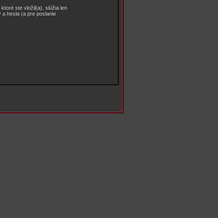
oré ste vložil(a), slúžia len
 a hesla (a pre poslanie