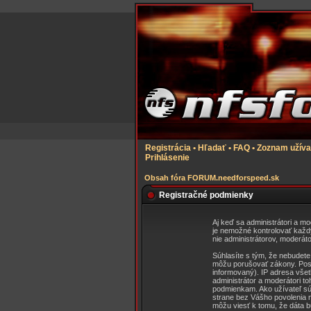
Registrácia
•
Hľadať
•
FAQ
•
Zoznam užíva
Prihlásenie
Obsah fóra FORUM.needforspeed.sk
Registračné podmienky
Aj keď sa administrátori a mo
je nemožné kontrolovať každý
nie administrátorov, moderá
Súhlasíte s tým, že nebudete 
môžu porušovať zákony. Posie
informovaný). IP adresa vše
administrátor a moderátori to
podmienkam. Ako užívateľ súh
strane bez Vášho povolenia 
môžu viesť k tomu, že dáta 