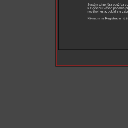
Systém tohto fóra používa coo
k zvýšeniu Vášho pohodlia pri
nového hesla, pokiaľ ste zabu
Kliknutím na Registráciu nižš