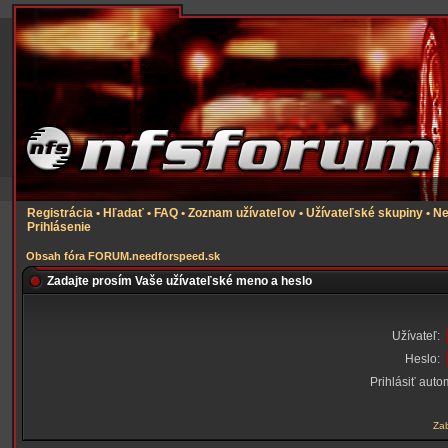
Registrácia
•
Hľadať
•
FAQ
•
Zoznam užívateľov
•
Užívateľské skupiny
•
Ne
Prihlásenie
Obsah fóra FORUM.needforspeed.sk
Zadajte prosím Vaše užívateľské meno a heslo
Užívateľ:
Heslo:
Prihlásiť auto
Zab