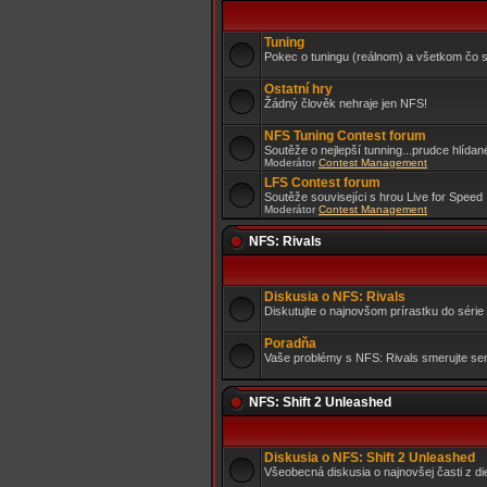
Tuning
Pokec o tuningu (reálnom) a všetkom čo s
Ostatní hry
Žádný člověk nehraje jen NFS!
NFS Tuning Contest forum
Soutěže o nejlepší tunning...prudce hlídan
Moderátor
Contest Management
LFS Contest forum
Soutěže souvisejíci s hrou Live for Speed 
Moderátor
Contest Management
NFS: Rivals
Diskusia o NFS: Rivals
Diskutujte o najnovšom prírastku do séri
Poradňa
Vaše problémy s NFS: Rivals smerujte s
NFS: Shift 2 Unleashed
Diskusia o NFS: Shift 2 Unleashed
Všeobecná diskusia o najnovšej časti z die