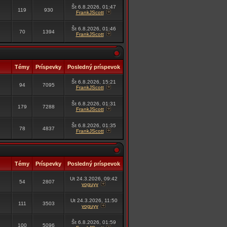
Št 6.8.2026, 01:47
119
930
FrankJScott
Št 6.8.2026, 01:46
70
1394
FrankJScott
Témy
Príspevky
Posledný príspevok
Št 6.8.2026, 15:21
94
7095
FrankJScott
Št 6.8.2026, 01:31
179
7288
FrankJScott
Št 6.8.2026, 01:35
78
4837
FrankJScott
Témy
Príspevky
Posledný príspevok
Ut 24.3.2026, 09:42
54
2807
yoguyy
Ut 24.3.2026, 11:50
111
3503
yoguyy
Št 6.8.2026, 01:59
100
5096