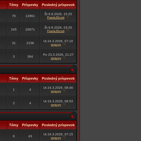
Témy
Príspevky
Posledný príspevok
Št 6.8.2026, 15:25
76
12961
FrankJScott
Št 6.8.2026, 03:20
245
20671
FrankJScott
Ut 24.3.2026, 07:10
31
2158
yoguyy
Po 23.3.2026, 21:27
3
364
yoguyy
Témy
Príspevky
Posledný príspevok
Ut 24.3.2026, 08:46
1
4
yoguyy
Ut 24.3.2026, 08:53
2
4
yoguyy
Témy
Príspevky
Posledný príspevok
Ut 24.3.2026, 07:15
6
43
yoguyy