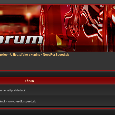
teľov
•
Užívateľské skupiny
•
NeedForSpeed.sk
Fórum
te nemali prehliadnuť
tránok - www.needforspeed.sk