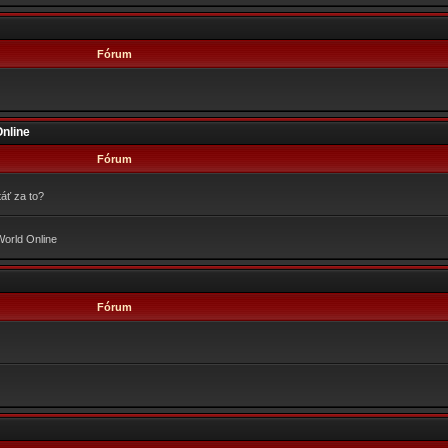
Fórum
Online
Fórum
áť za to?
World Online
Fórum