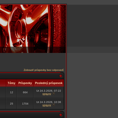
Zobraziť príspevky bez odpovedí
Témy
Príspevky
Posledný príspevok
Ut 24.3.2026, 07:22
12
664
yoguyy
Ut 24.3.2026, 10:36
25
1704
yoguyy