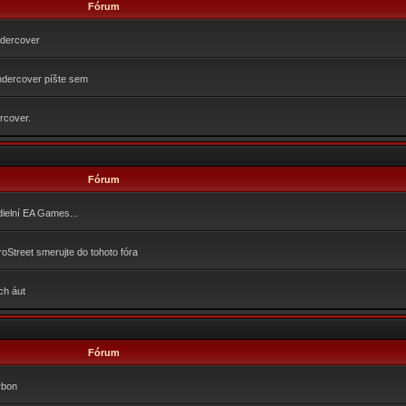
Fórum
ndercover
dercover píšte sem
rcover.
Fórum
dielní EA Games...
Street smerujte do tohoto fóra
ch áut
Fórum
rbon