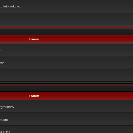
 táto sekcia...
Fórum
ed
de...
Fórum
ergroundov
e sem
 NFSU2?