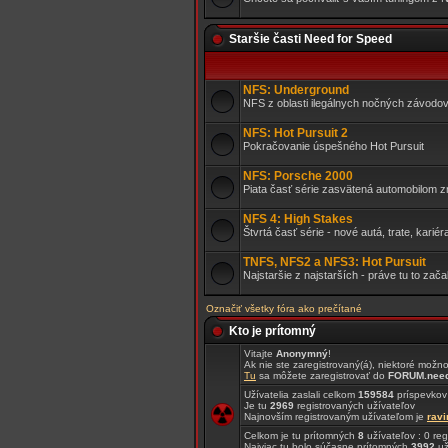
Staršie časti Need for Speed
NFS: Underground
NFS z oblasti ilegálnych nočných závodo
NFS: Hot Pursuit 2
Pokračovanie úspešného Hot Pursuit
NFS: Porsche 2000
Piata časť série zasvätená automobilom 
NFS 4: High Stakes
Štvrtá časť série - nové autá, trate, kariéra
TNFS, NFS2 a NFS3: Hot Pursuit
Najstaršie z najstarších - práve tu to zača
Označiť všetky fóra ako prečítané
Kto je prítomný
Vitajte
Anonymný
!
Ak nie ste zaregistrovaný(á), niektoré možn
Tu
sa môžete zaregistrovať do
FORUM.need
Užívatelia zaslali celkom
159584
príspevkov
Je tu
2969
registrovaných užívateľov
Najnovším registrovaným užívateľom je
rav
Celkom je tu prítomných
8
užívateľov : 0 re
Najviac tu bolo súčasne prítomných
3992
už