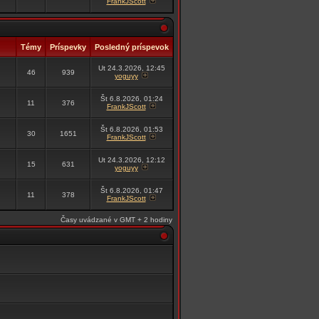
FrankJScott
Témy
Príspevky
Posledný príspevok
Ut 24.3.2026, 12:45
46
939
yoguyy
Št 6.8.2026, 01:24
11
376
FrankJScott
Št 6.8.2026, 01:53
30
1651
FrankJScott
Ut 24.3.2026, 12:12
15
631
yoguyy
Št 6.8.2026, 01:47
11
378
FrankJScott
Časy uvádzané v GMT + 2 hodiny