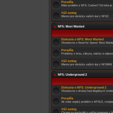
Poradňa
Máte problém s NFS: Carbon? Od toho je tu
Váš tuning
Miesto pre obrázky vašich áut z NFSC
NFS: Most Wanted
Diskusia o NFS: Most Wanted
Všeobecne o Need for Speed: Most Want
Poradňa
Problémy s hrou, zákysy, otázky a odpove
Váš tuning
Miesto pre obrázky vašich áut z NFSMW
NFS: Underground 2
Diskusia o NFS: Underground 2
Všeobecne o druhej časti ilegálnych Und
Poradňa
Ak máte nejaký problém s NFSU2, vstúpt
Váš tuning
Chcete sa pochváliť s vaším tuningom z