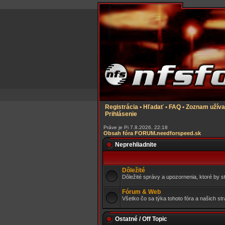
Registrácia
•
Hľadať
•
FAQ
•
Zoznam užíva
Prihlásenie
Práve je Pi 7.8.2026, 22:18
Obsah fóra FORUM.needforspeed.sk
Neprehliadnite
Dôležité
Dôležité správy a upozornenia, ktoré by s
Fórum & Web
Všetko čo sa týka tohoto fóra a našich s
Ostatné / Off Topic