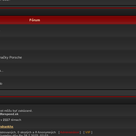
Fórum
v
značky Porsche
...
lo
osti môžu byť zakázané.
forspeed.sk
 v
2117
témach
indrankhx
gistrovaných, 0 skrytých a 8 Anonymných [
Administrátori
] [
VIP
]
ívateľov dňa Po 28.7.2025, 02:03