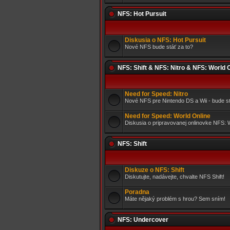
NFS: Hot Pursuit
Diskusia o NFS: Hot Pursuit
Nové NFS bude stáť za to?
NFS: Shift & NFS: Nitro & NFS: World 
Need for Speed: Nitro
Nové NFS pre Nintendo DS a Wii - bude st
Need for Speed: World Online
Diskusia o pripravovanej onlinovke NFS: 
NFS: Shift
Diskuze o NFS: Shift
Diskutujte, nadávejte, chvalte NFS Shift!
Poradna
Máte nějaký problém s hrou? Sem sním!
NFS: Undercover