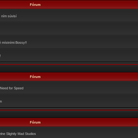
Fórum
 ním súvisí
é místními Bossy!!
!
Fórum
e Need for Speed
em
Fórum
lne Slightly Mad Studios