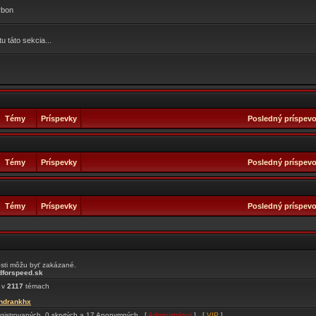
rbon
 táto sekcia...
Témy
Príspevky
Posledný príspev
Témy
Príspevky
Posledný príspev
Témy
Príspevky
Posledný príspev
osti môžu byť zakázané.
forspeed.sk
 v
2117
témach
indrankhx
registrovaných, 0 skrytých a 17 Anonymných [
Administrátori
] [
VIP
]