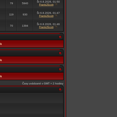
Št 6.8.2026, 01:50
79
5940
FrankJScott
Št 6.8.2026, 01:47
119
930
FrankJScott
Št 6.8.2026, 01:46
70
1394
FrankJScott
ok
ok
ok
Časy uvádzané v GMT + 2 hodiny