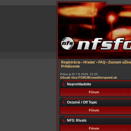
Registrácia
•
Hľadať
•
FAQ
•
Zoznam užíva
Prihlásenie
Práve je Pi 7.8.2026, 21:20
Obsah fóra FORUM.needforspeed.sk
Neprehliadnite
Fórum
Ostatné / Off Topic
Fórum
NFS: Rivals
Fórum