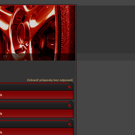
Zobraziť príspevky bez odpovedí
ok
ok
ok