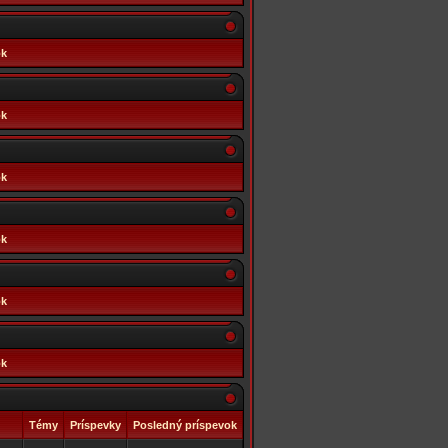
ok
ok
ok
ok
ok
ok
Témy
Príspevky
Posledný príspevok