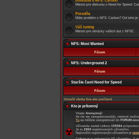
Diskusia o NFS: Carbon
Miesto pre diskusiu o Need for Speed: Ca
Poradňa
Máte problém s NFS: Carbon? Od toho je tu
Váš tuning
Miesto pre obrázky vašich áut z NFSC
NFS: Most Wanted
Fórum
NFS: Underground 2
Fórum
Staršie časti Need for Speed
Fórum
Označiť všetky fóra ako prečítané
Kto je prítomný
Vitajte
Anonymný
!
Ak nie ste zaregistrovaný(á), niektoré možn
Tu
sa môžete zaregistrovať do
FORUM.need
Užívatelia zaslali celkom
159584
príspevkov
Je tu
2969
registrovaných užívateľov
Najnovším registrovaným užívateľom je
rav
Celkom je tu prítomných
17
užívateľov : 0 