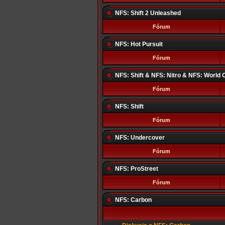
NFS: Shift 2 Unleashed
Fórum
NFS: Hot Pursuit
Fórum
NFS: Shift & NFS: Nitro & NFS: World 
Fórum
NFS: Shift
Fórum
NFS: Undercover
Fórum
NFS: ProStreet
Fórum
NFS: Carbon