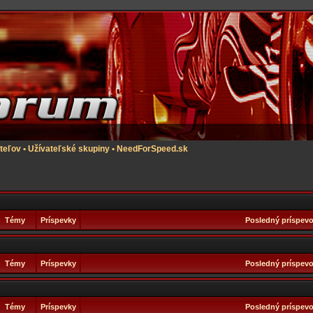
teľov
•
Užívateľské skupiny
•
NeedForSpeed.sk
Témy
Príspevky
Posledný príspev
Témy
Príspevky
Posledný príspev
Témy
Príspevky
Posledný príspev