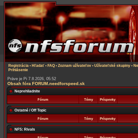
Registrácia
•
Hľadať
•
FAQ
•
Zoznam užívateľov
•
Užívateľské skupiny
•
Ne
Prihlásenie
Práve je Pi 7.8.2026, 05:52
Obsah fóra FORUM.needforspeed.sk
Neprehliadnite
Fórum
Témy
Príspevky
Ostatné / Off Topic
Fórum
Témy
Príspevky
NFS: Rivals
Fórum
Témy
Príspevky