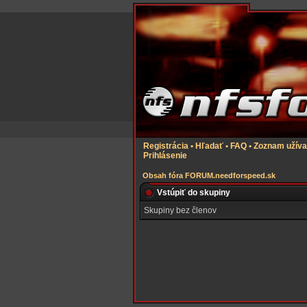
Registrácia
•
Hľadať
•
FAQ
•
Zoznam užíva
Prihlásenie
Obsah fóra FORUM.needforspeed.sk
Vstúpiť do skupiny
Skupiny bez členov