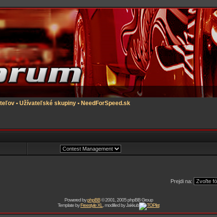
teľov
•
Užívateľské skupiny
•
NeedForSpeed.sk
Prejdi na:
Powered by
phpBB
© 2001, 2005 phpBB Group
Template by
Freestyle XL
, modified by Jakkub