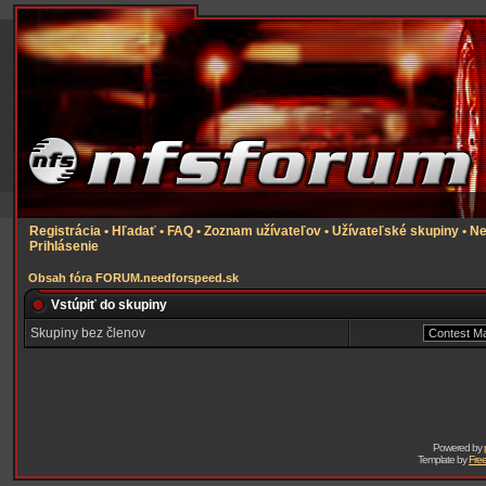
Registrácia
•
Hľadať
•
FAQ
•
Zoznam užívateľov
•
Užívateľské skupiny
•
Ne
Prihlásenie
Obsah fóra FORUM.needforspeed.sk
Vstúpiť do skupiny
Skupiny bez členov
Powered by
Template by
Free