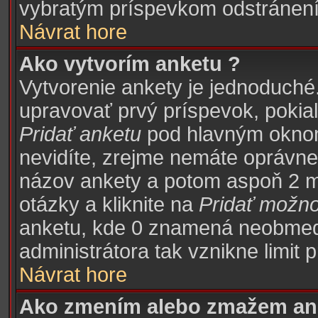
vybratým príspevkom odstránení
Návrat hore
Ako vytvorím anketu ?
Vytvorenie ankety je jednoduché
upravovať prvý príspevok, pokiaľ 
Pridať anketu
pod hlavným oknom 
nevidíte, zrejme nemáte oprávnen
názov ankety a potom aspoň 2 m
otázky a kliknite na
Pridať možn
anketu, kde 0 znamená neobme
administrátora tak vznikne limit 
Návrat hore
Ako zmením alebo zmažem an