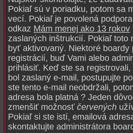
Pokiaľ sú v poriadku, potom sa 
vecí. Pokiaľ je povolená podpora 
odkaz
Mám menej ako 13 rokov
zaslaných inštrukcií. Pokiaľ toto
byť aktivovaný. Niektoré boardy
registrácií, buď Vami alebo adm
prihlásiť. Keď ste sa registroval
bol zaslaný e-mail, postupujte p
ste tento e-mail neobdržali, poto
adresa bola platná ? Jeden dôvod
zmenšiť možnosť
červených
uží
Pokiaľ si ste istí, emailová adresa
skontaktujte administrátora boar