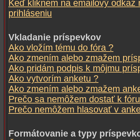
Keď kliknem na emailový odkaz 
prihláseniu
Vkladanie príspevkov
Ako vložím tému do fóra ?
Ako zmením alebo zmažem prís
Ako pridám podpis k môjmu prís
Ako vytvorím anketu ?
Ako zmením alebo zmažem anke
Prečo sa nemôžem dostať k fóru
Prečo nemôžem hlasovať v anke
Formátovanie a typy príspevk