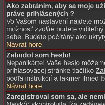
Ako zabránim, aby sa moje už
práve prihlásených ?
Vo Vašom nastavení nájdete m
možnosť
zvolíte
budete viditeľný
sebe. Budete počítáný ako ukrytý
Návrat hore
Zabudol som heslo!
Nepanikárte! Vaše heslo môžeme 
prihlasovacej stránke tlačítko
Za
podľa inštrukcií a takmer ihneď 
Návrat hore
Zaregistroval som sa, ale nem
Najskôr skontrolujte, že zadáva