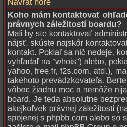
Návrat hore
Koho mám kontaktovať ohľado
právnych záležitostí boardu?
Mali by ste kontaktovať administ
nájsť, skúste najskôr kontaktova
kontakt. Pokiaľ sa nič nedeje, k
vyhľadaľ na "whois") alebo, pokia
yahoo, free.fr, f2s.com, atď.), 
takéhoto prevádzkovateľa. Ber
vôbec žiadnu moc a nemôže nijak
board. Je teda absolutne bezpr
akejkoľvek právnej záležitosti (n
spojenej s phpbb.com alebo so 