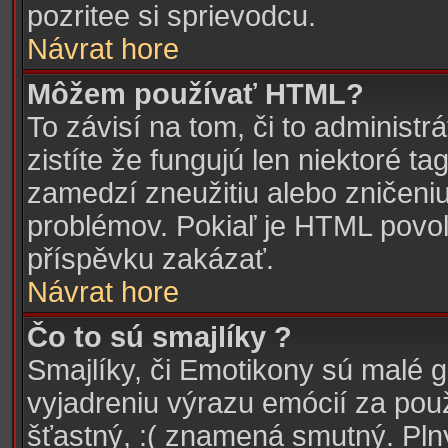
pozritee si sprievodcu.
Návrat hore
Môžem používať HTML?
To závisí na tom, či to administr
zistíte že fungujú len niektoré ta
zamedzí zneužitiu alebo zničeni
problémov. Pokiaľ je HTML povol
příspěvku zakázať.
Návrat hore
Čo to sú smajlíky ?
Smajlíky, či Emotikony sú malé g
vyjadreniu výrazu emócií za pou
šťastný, :( znamená smutný. Pl