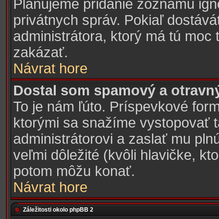
Plánujeme pridanie zoznamu ign
privátnych správ. Pokiaľ dostává
administrátora, ktorý má tú moc 
zakázať.
Návrat hore
Dostal som spamový a otravný 
To je nám ľúto. Príspevkové fo
ktorými sa snažíme vystopovať ta
administrátorovi a zaslať mu plnú
veľmi dôležité (kvôli hlavičke, k
potom môžu konať.
Návrat hore
Záležitosti okolo phpBB 2