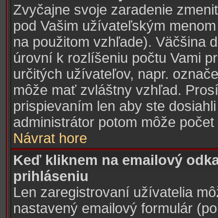
Zvyčajne svoje zaradenie zmeni
pod Vašim užívateľským menom v
na použitom vzhľade). Väčšina d
úrovní k rozlíšeniu počtu Vami pr
určitých užívateľov, napr. označ
môže mať zvláštny vzhľad. Pros
prispievaním len aby ste dosiahl
administrátor potom môže počet 
Návrat hore
Keď kliknem na emailový odka
prihláseniu
Len zaregistrovaní užívatelia mô
nastavený emailový formulár (pok