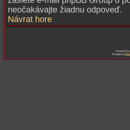
zašlete e-mail phpBB Group o pou
neočakávajte žiadnu odpoveď.
Návrat hore
Powered by
Template by
Free