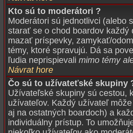
Kto sú to moderátori ?
Moderátori sú jednotlivci (alebo 
starať se o chod boardov každý 
mazať príspevky, zamykať/odomy
témy, ktoré spravujú. Dá sa pove
ľudia neprispievali
mimo témy
ale
Návrat hore
Čo sú to užívateťské skupiny 
Užívateľské skupiny sú cestou, 
užívateľov. Každý užívateľ môže 
aj na ostatných boardoch) a kaž
individuálny prístup. To umožňuj
niekoľko užívateľov ako moderáto