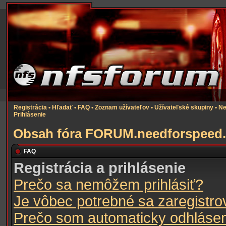
Registrácia
•
Hľadať
•
FAQ
•
Zoznam užívateľov
•
Užívateľské skupiny
•
Ne
Prihlásenie
Obsah fóra FORUM.needforspeed.
FAQ
Registrácia a prihlásenie
Prečo sa nemôžem prihlásiť?
Je vôbec potrebné sa zaregistro
Prečo som automaticky odhláse