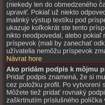
(niekedy len do obmedzeného času
upraviť
. Pokiaľ už niekto odpove
malinký výstup textíku pod prísp
ukazuje koľkokrát ste tento prísp
nikto neodpovedal, alebo pokiaľ 
príspevok (mali by zanechať odk
užívatelia nemôžu príspevok zma
Návrat hore
Ako pridám podpis k môjmu p
Pridať podpis znamená, že si mus
cez položku profil. Po vytvorení 
Môžete tiež pridať rovnaký podp
zaškrtnutím príslušného políčka 