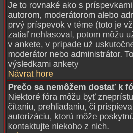
Je to rovnaké ako s príspevkam
autorom, moderátorom alebo admi
prvý príspevok v téme (toto je v
zatiaľ nehlasoval, potom môžu u
v ankete, v prípade už uskutočne
moderátor nebo administrátor. To
výsledkami ankety
Návrat hore
Prečo sa nemôžem dostať k fó
Niektoré fóra môžu byť znepríst
čítaniu, prehliadaniu, či prispiev
autorizáciu, ktorú môže poskytnú
kontaktujte niekoho z nich.