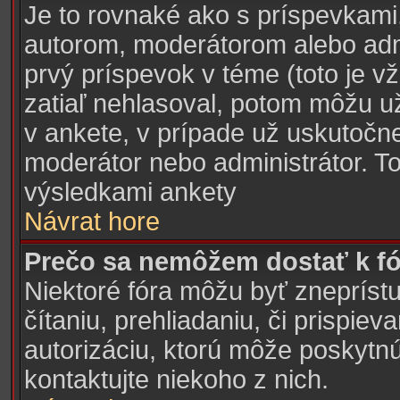
Je to rovnaké ako s príspevkam
autorom, moderátorom alebo admi
prvý príspevok v téme (toto je v
zatiaľ nehlasoval, potom môžu u
v ankete, v prípade už uskutočne
moderátor nebo administrátor. To
výsledkami ankety
Návrat hore
Prečo sa nemôžem dostať k fó
Niektoré fóra môžu byť znepríst
čítaniu, prehliadaniu, či prispiev
autorizáciu, ktorú môže poskytnú
kontaktujte niekoho z nich.