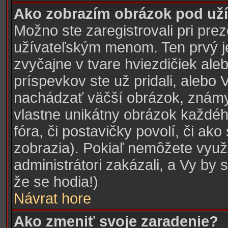
Ako zobrazím obrázok pod u
Možno ste zaregistrovali pri pr
užívateľským menom. Ten prvý j
zvyčajne v tvare hviezdičiek ale
príspevkov ste už pridali, alebo
nachádzať väčší obrázok, známy 
vlastne unikátny obrázok každého
fóra, či postavičky povolí, či ako
zobrazia). Pokiaľ nemôžete využ
administrátori zakázali, a Vy by 
že se hodia!)
Návrat hore
Ako zmeniť svoje zaradenie?