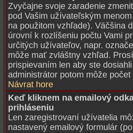
Zvyčajne svoje zaradenie zmeni
pod Vašim užívateľským menom v
na použitom vzhľade). Väčšina d
úrovní k rozlíšeniu počtu Vami pr
určitých užívateľov, napr. označ
môže mať zvláštny vzhľad. Pros
prispievaním len aby ste dosiahl
administrátor potom môže počet 
Návrat hore
Keď kliknem na emailový odka
prihláseniu
Len zaregistrovaní užívatelia mô
nastavený emailový formulár (pok