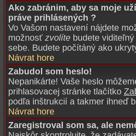
Ako zabránim, aby sa moje už
práve prihlásených ?
Vo Vašom nastavení nájdete m
možnosť
zvolíte
budete viditeľný
sebe. Budete počítáný ako ukrytý
Návrat hore
Zabudol som heslo!
Nepanikárte! Vaše heslo môžeme 
prihlasovacej stránke tlačítko
Za
podľa inštrukcií a takmer ihneď 
Návrat hore
Zaregistroval som sa, ale nem
Najskôr skontrolujte, že zadáva