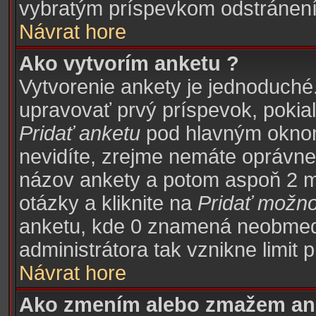
vybratým príspevkom odstránení
Návrat hore
Ako vytvorím anketu ?
Vytvorenie ankety je jednoduché
upravovať prvý príspevok, pokiaľ 
Pridať anketu
pod hlavným oknom 
nevidíte, zrejme nemáte oprávnen
názov ankety a potom aspoň 2 m
otázky a kliknite na
Pridať možn
anketu, kde 0 znamená neobme
administrátora tak vznikne limit 
Návrat hore
Ako zmením alebo zmažem an