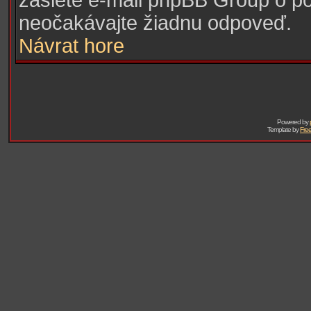
zašlete e-mail phpBB Group o pou
neočakávajte žiadnu odpoveď.
Návrat hore
Powered by
Template by
Free