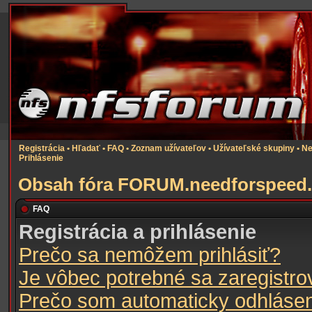
Registrácia
•
Hľadať
•
FAQ
•
Zoznam užívateľov
•
Užívateľské skupiny
•
Ne
Prihlásenie
Obsah fóra FORUM.needforspeed.
FAQ
Registrácia a prihlásenie
Prečo sa nemôžem prihlásiť?
Je vôbec potrebné sa zaregistro
Prečo som automaticky odhláse