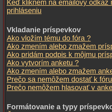
Keď kliknem na emailový odkaz 
prihláseniu
Vkladanie príspevkov
Ako vložím tému do fóra ?
Ako zmením alebo zmažem prís
Ako pridám podpis k môjmu prís
Ako vytvorím anketu ?
Ako zmením alebo zmažem anke
Prečo sa nemôžem dostať k fóru
Prečo nemôžem hlasovať v anke
Formátovanie a typy príspevk