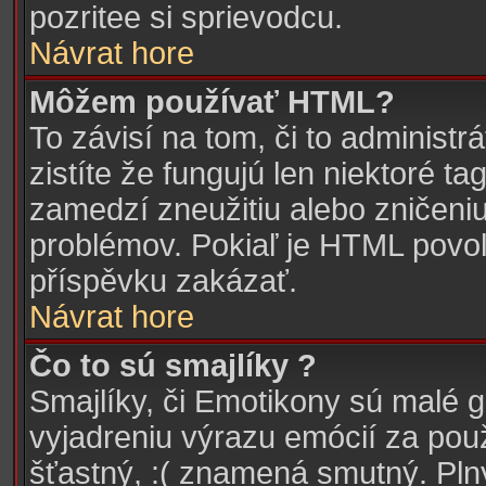
pozritee si sprievodcu.
Návrat hore
Môžem používať HTML?
To závisí na tom, či to administr
zistíte že fungujú len niektoré ta
zamedzí zneužitiu alebo zničeni
problémov. Pokiaľ je HTML povol
příspěvku zakázať.
Návrat hore
Čo to sú smajlíky ?
Smajlíky, či Emotikony sú malé g
vyjadreniu výrazu emócií za pou
šťastný, :( znamená smutný. Pl