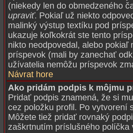
(niekedy len do obmedzeného času
upraviť
. Pokiaľ už niekto odpove
malinký výstup textíku pod prísp
ukazuje koľkokrát ste tento prísp
nikto neodpovedal, alebo pokiaľ 
príspevok (mali by zanechať odk
užívatelia nemôžu príspevok zma
Návrat hore
Ako pridám podpis k môjmu p
Pridať podpis znamená, že si mus
cez položku profil. Po vytvorení 
Môžete tiež pridať rovnaký podp
zaškrtnutím príslušného políčka 