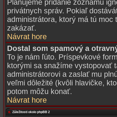
Plánujeme pridanie zoznamu ign
privátnych správ. Pokiaľ dostává
administrátora, ktorý má tú moc 
zakázať.
Návrat hore
Dostal som spamový a otravný 
To je nám ľúto. Príspevkové fo
ktorými sa snažíme vystopovať ta
administrátorovi a zaslať mu plnú
veľmi dôležité (kvôli hlavičke, k
potom môžu konať.
Návrat hore
Záležitosti okolo phpBB 2