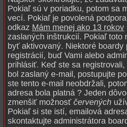
Pokiaľ sú v poriadku, potom sa 
vecí. Pokiaľ je povolená podpora 
odkaz
Mám menej ako 13 rokov
zaslaných inštrukcií. Pokiaľ toto
byť aktivovaný. Niektoré boardy
registrácií, buď Vami alebo adm
prihlásiť. Keď ste sa registroval
bol zaslaný e-mail, postupujte p
ste tento e-mail neobdržali, poto
adresa bola platná ? Jeden dôvod
zmenšiť možnosť
červených
uží
Pokiaľ si ste istí, emailová adresa
skontaktujte administrátora boar