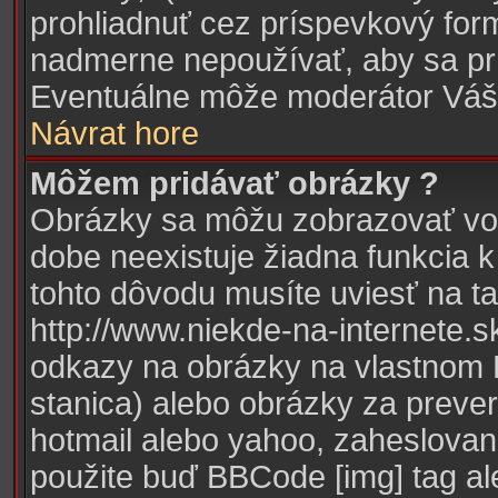
prohliadnuť cez príspevkový form
nadmerne nepoužívať, aby sa prí
Eventuálne môže moderátor Váš
Návrat hore
Môžem pridávať obrázky ?
Obrázky sa môžu zobrazovať vo 
dobe neexistuje žiadna funkcia 
tohto dôvodu musíte uviesť na t
http://www.niekde-na-internete.s
odkazy na obrázky na vlastnom PC
stanica) alebo obrázky za preve
hotmail alebo yahoo, zaheslovan
použite buď BBCode [img] tag al