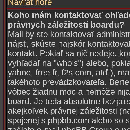
Návrat hore
Koho mám kontaktovať ohľado
právnych záležitostí boardu?
Mali by ste kontaktovať administ
nájsť, skúste najskôr kontaktova
kontakt. Pokiaľ sa nič nedeje, k
vyhľadaľ na "whois") alebo, pokia
yahoo, free.fr, f2s.com, atď.), 
takéhoto prevádzkovateľa. Ber
vôbec žiadnu moc a nemôže nijak
board. Je teda absolutne bezpr
akejkoľvek právnej záležitosti (n
spojenej s phpbb.com alebo so 