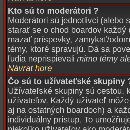
Kto sú to moderátori ?
Moderátori sú jednotlivci (alebo 
starať se o chod boardov každý 
mazať príspevky, zamykať/odomy
témy, ktoré spravujú. Dá sa pove
ľudia neprispievali
mimo témy
ale
Návrat hore
Čo sú to užívateťské skupiny 
Užívateľské skupiny sú cestou, 
užívateľov. Každý užívateľ môže 
aj na ostatných boardoch) a kaž
individuálny prístup. To umožňuj
niekoľko užívateľov ako moderáto