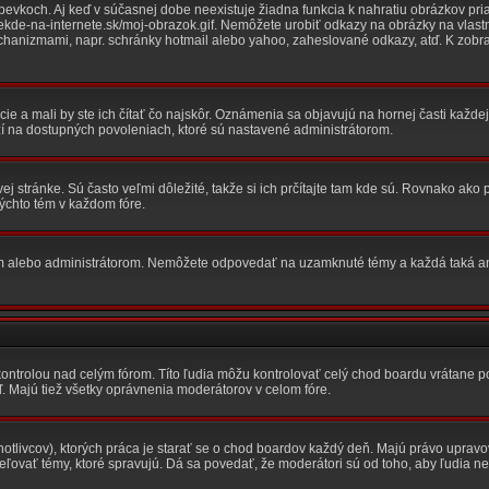
evkoch. Aj keď v súčasnej dobe neexistuje žiadna funkcia k nahratiu obrázkov pri
iekde-na-internete.sk/moj-obrazok.gif. Nemôžete urobiť odkazy na obrázky na vlastn
echanizmami, napr. schránky hotmail alebo yahoo, zaheslované odkazy, atď. K zob
ie a mali by ste ich čítať čo najskôr. Oznámenia sa objavujú na hornej časti každej
í na dostupných povoleniach, ktoré sú nastavené administrátorom.
ej stránke. Sú často veľmi dôležité, takže si ich prčítajte tam kde sú. Rovnako ako
kýchto tém v každom fóre.
 alebo administrátorom. Nemôžete odpovedať na uzamknuté témy a každá taká a
kontrolou nad celým fórom. Títo ľudia môžu kontrolovať celý chod boardu vrátane p
. Majú tiež všetky oprávnenia moderátorov v celom fóre.
dnotlivcov), ktorých práca je starať se o chod boardov každý deň. Majú právo uprav
ovať témy, ktoré spravujú. Dá sa povedať, že moderátori sú od toho, aby ľudia ne