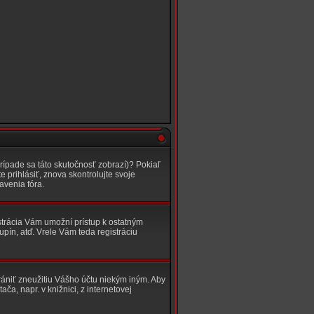
rípade sa táto skutočnosť zobrazí)? Pokiaľ
e prihlásiť, znova skontrolujte svoje
avenia fóra.
istrácia Vám umožní prístup k ostatným
ín, atď. Vrele Vám teda registráciu
brániť zneužitiu Vášho účtu niekým iným. Aby
ača, napr. v knižnici, z internetovej