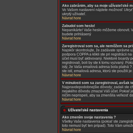
Ako zabránim, aby sa moje užívateľské m
Vo Vašom nastavení nájdete možnosť
Ukryť
ukrytý užívateľ.
Návrat hore
Zabudol som heslo!
Nepanikárte! Vaše heslo môžeme obnovit. V t
budete prihlásený
Návrat hore
Zaregistroval som sa, ale nemôžem sa pri
Najskôr skontrolujte, že zadávate správne u
podpora COPPA a klikli ste pri registrácii n
účet musí byť aktivovaný. Niektoré boardy p
registrovali, boli by ste k tomu vyzvaný. Po
istý, že Vaša emailová adresa bola platná 
ste istí, emailová adresa, ktorú ste použili j
Návrat hore
V minulosti som sa zaregistroval, avšak 
Najpravdepodobnejšie dôvody; zadali ste chyb
nejakého dôvodu zmazal Váš účet. Pokiaľ je t
ničím neprispeli, aby sa zmenšila veľkosť da
Návrat hore
Užívateľské nastavenia
Ako zmením svoje nastavenia ?
Všetky Vaše nastavenia (pokiaľ ste zaregist
toto nemusí byť ten prípad). Toto Vám umož
Návrat hore