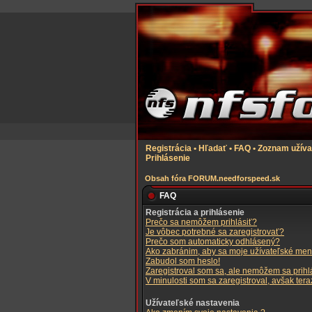
Registrácia
•
Hľadať
•
FAQ
•
Zoznam užíva
Prihlásenie
Obsah fóra FORUM.needforspeed.sk
FAQ
Registrácia a prihlásenie
Prečo sa nemôžem prihlásiť?
Je vôbec potrebné sa zaregistrovať?
Prečo som automaticky odhlásený?
Ako zabránim, aby sa moje užívateľské men
Zabudol som heslo!
Zaregistroval som sa, ale nemôžem sa prihlá
V minulosti som sa zaregistroval, avšak ter
Užívateľské nastavenia