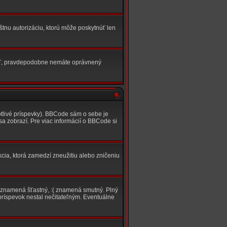
áštnu autorizáciu, ktorú môže poskytnúť len
ovať, pravdepodobne nemáte oprávnený
tlivé príspevky). BBCode sám o sebe je
sa zobrazí. Pre viac informácií o BBCode si
cia, ktorá zamedzí zneužitiu alebo zničeniu
:) znamená šťastný, :( znamená smutný. Plný
príspevok nestal nečitateľným. Eventuálne