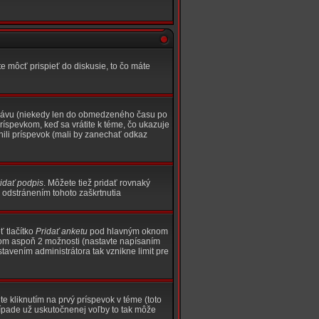
e môcť prispieť do diskusie, to čo máte
správu (niekedy len do obmedzeného času po
ríspevkom, keď sa vrátite k téme, čo ukazuje
enili príspevok (mali by zanechať odkaz
idať podpis
. Môžete tiež pridať rovnaký
 odstránením tohoto zaškrtnutia
ť tlačítko
Pridať anketu
pod hlavným oknom
otom aspoň 2 možnosti (nastavte napísaním
avením administrátora tak vznikne limit pre
 kliknutím na prvý príspevok v téme (toto
rípade už uskutočnenej voľby to tak môže