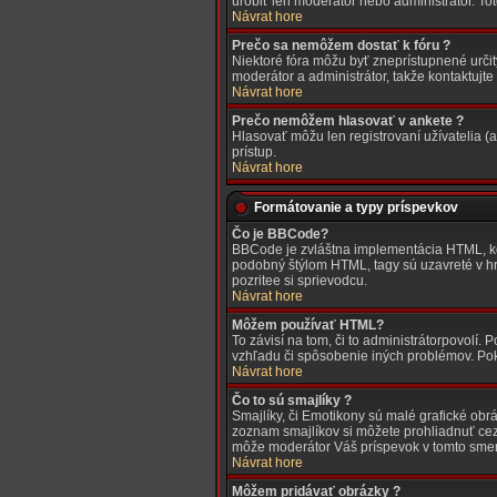
urobiť len moderátor nebo administrátor. To
Návrat hore
Prečo sa nemôžem dostať k fóru ?
Niektoré fóra môžu byť zneprístupnené určitý
moderátor a administrátor, takže kontaktujte
Návrat hore
Prečo nemôžem hlasovať v ankete ?
Hlasovať môžu len registrovaní užívatelia 
prístup.
Návrat hore
Formátovanie a typy príspevkov
Čo je BBCode?
BBCode je zvláštna implementácia HTML, kde
podobný štýlom HTML, tagy sú uzavreté v hra
pozritee si sprievodcu.
Návrat hore
Môžem používať HTML?
To závisí na tom, či to administrátorpovolí. P
vzhľadu či spôsobenie iných problémov. Pok
Návrat hore
Čo to sú smajlíky ?
Smajlíky, či Emotikony sú malé grafické obr
zoznam smajlíkov si môžete prohliadnuť cez
môže moderátor Váš príspevok v tomto sme
Návrat hore
Môžem pridávať obrázky ?