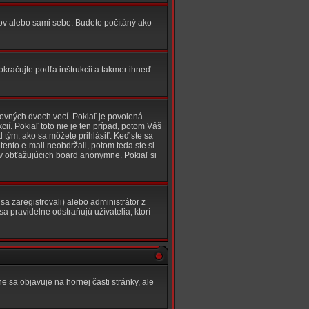
rov alebo sami sebe. Budete počítáný ako
pokračujte podľa inštrukcií a takmer ihneď
dovných dvoch vecí. Pokiaľ je povolená
í. Pokiaľ toto nie je ten prípad, potom Váš
 tým, ako sa môžete prihlásiť. Keď ste sa
 tento e-mail neobdržali, potom teda ste si
v obťažujúcich board anonymne. Pokiaľ si
sa zaregistrovali) alebo administrátor z
a pravidelne odstraňujú užívatelia, ktorí
e sa objavuje na hornej časti stránky, ale