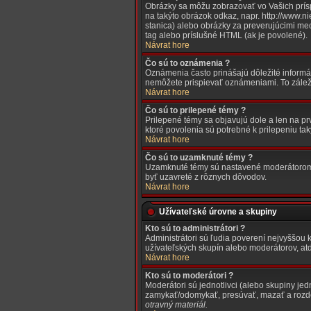
Obrázky sa môžu zobrazovať vo Vašich prísp
na takýto obrázok odkaz, napr. http://www.n
stanica) alebo obrázky za preverujúcimi m
tag alebo príslušné HTML (ak je povolené).
Návrat hore
Čo sú to oznámenia ?
Oznámenia často prinášajú dôležité informác
nemôžete prispievať oznámeniami. To zálež
Návrat hore
Čo sú to prilepené témy ?
Prilepené témy sa objavujú dole a len na prv
ktoré povolenia sú potrebné k prilepeniu ta
Návrat hore
Čo sú to uzamknuté témy ?
Uzamknuté témy sú nastavené moderátorom
byť uzavreté z rôznych dôvodov.
Návrat hore
Užívateľské úrovne a skupiny
Kto sú to administrátori ?
Administrátori sú ľudia poverení nejvyššou 
užívateľských skupín alebo moderátorov, atď
Návrat hore
Kto sú to moderátori ?
Moderátori sú jednotlivci (alebo skupiny je
zamykať/odomykať, presúvať, mazať a rozdeľ
otravný materiál.