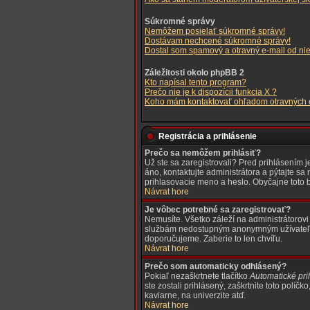
Súkromné správy
Nemôžem posielať súkromné správy!
Dostávam nechcené súkromné správy!
Dostal som spamový a otravný e-mail od nie
Záležitosti okolo phpBB 2
Kto napísal tento program?
Prečo nie je k dispozícii funkcia X ?
Koho mám kontaktovať ohľadom otravných e-
Registrácia a prihlásenie
Prečo sa nemôžem prihlásiť?
Už ste sa zaregistrovali? Pred prihlásením 
áno, kontaktujte administrátora a pýtajte sa 
prihlasovacie meno a heslo. Obyčajne toto b
Návrat hore
Je vôbec potrebné sa zaregistrovať?
Nemusíte. Všetko záleží na administrátorovi
službám nedostupným anonymným užívateľom, 
doporučujeme. Zaberie to len chvíľu.
Návrat hore
Prečo som automaticky odhlásený?
Pokiaľ nezaškrtnete tlačítko
Automatické pri
ste zostali prihlásený, zaškrtnite toto políč
kaviarne, na univerzite atď.
Návrat hore