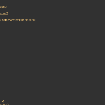
hybne!
enom ?
, som vyzvaný k prihláseniu
iny?
kupiny?