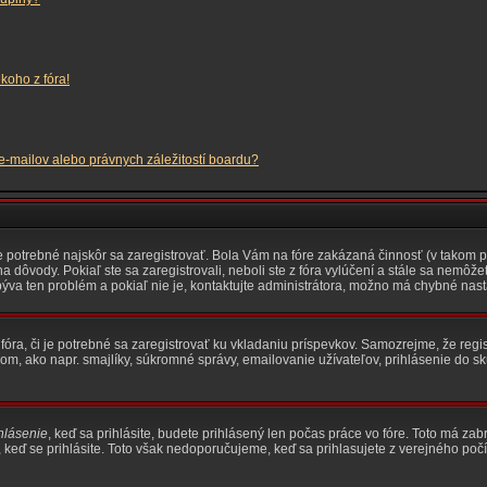
koho z fóra!
mailov alebo právnych záležitostí boardu?
je potrebné najskôr sa zaregistrovať. Bola Vám na fóre zakázaná činnosť (v takom p
na dôvody. Pokiaľ ste sa zaregistrovali, neboli ste z fóra vylúčení a stále sa nemôžet
ýva ten problém a pokiaľ nie je, kontaktujte administrátora, možno má chybné nast
 fóra, či je potrebné sa zaregistrovať ku vkladaniu príspevkov. Samozrejme, že reg
ako napr. smajlíky, súkromné správy, emailovanie užívateľov, prihlásenie do skup
hlásenie
, keď sa prihlásite, budete prihlásený len počas práce vo fóre. Toto má za
ko, keď se prihlásite. Toto však nedoporučujeme, keď sa prihlasujete z verejného počít