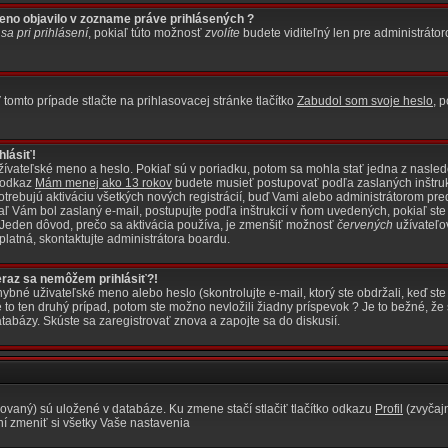
eno objavilo v zozname práve prihlásených ?
 sa pri prihlásení
, pokiaľ túto možnosť
zvolíte
budete viditeľný len pre administráto
omto prípade stlačte na prihlasovacej stránke tlačítko
Zabudol som svoje heslo
, 
hlásiť!
žívateľské meno a heslo. Pokiaľ sú v poriadku, potom sa mohla stať jedna z nasle
a odkaz
Mám menej ako 13 rokov
budete musieť postupovať podľa zaslaných inštrukci
otrebujú aktiváciu všetkých nových registrácií, buď Vami alebo administrátorom pred
kiaľ Vám bol zaslaný e-mail, postupujte podľa inštrukcií v ňom uvedených, pokiaľ ste
? Jeden dôvod, prečo sa aktivácia používa, je zmenšiť možnosť
červených
užívateľo
e platná, skontaktujte administrátora boardu.
teraz sa nemôžem prihlásiť?!
né uživateľské meno alebo heslo (skontrolujte e-mail, ktorý ste obdržali, keď ste 
o ten druhý prípad, potom ste možno nevložili žiadny príspevok ? Je to bežné, že s
tabázy. Skúste sa zaregistrovať znova a zapojte sa do diskusií.
rovaný) sú uložené v databáze. Ku zmene stačí stlačiť tlačítko odkazu
Profil
(zvyčajn
ní zmeniť si všetky Vaše nastavenia