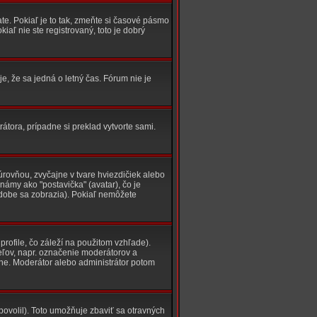
e. Pokiaľ je to tak, zmeňte si časové pásmo
aľ nie ste registrovaný, toto je dobrý
e, že sa jedná o letný čas. Fórum nie je
átora, prípadne si preklad vytvorte sami.
rovňou, zvyčajne v tvare hviezdičiek alebo
námy ako "postavička" (avatar), čo je
podobe sa zobrazia). Pokiaľ nemôžete
ofile, čo záleží na použitom vzhľade).
teľov, napr. označenie moderátorov a
vne. Moderátor alebo administrátor potom
povolil). Toto umožňuje zbaviť sa otravných