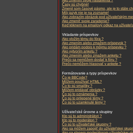
Ako zmením svoje nastavenia ?
Časy sú chybné!
Zmenil som časové pásmo, ale je to stále c
Môj jazyk nie je na zozname!
Ako zobrazím obrázok pod užívateľským m
Ako zmeniť svoje zaradenie?
Keď kliknem na emailový odkaz na užívateľa
Vkladanie príspevkov
Ako vložím tému do fóra ?
Ako zmením alebo zmažem príspevok ?
Ako pridám podpis k môjmu príspevku ?
Ako vytvorím anketu ?
Ako zmením alebo zmažem anketu ?
Prečo sa nemôžem dostať k fóru ?
Prečo nemôžem hlasovať v ankete ?
Formátovanie a typy príspevkov
Čo je BBCode?
Môžem používať HTML?
Čo to sú smajlíky ?
Môžem pridávať obrázky ?
Čo sú to oznámenia ?
Čo sú to prilepené témy ?
Čo sú to uzamknuté témy ?
Užívateľské úrovne a skupiny
Kto sú to administrátori ?
Kto sú to moderátori ?
Čo sú to užívateťské skupiny ?
Ako sa môžem zapojiť do užívateľskej skup
Ako sa stanem moderátorom užívateľskej s