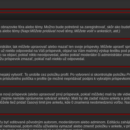
a obrazovke fóra alebo témy. Možno bude potrebné sa zaregistrovať, skôr ako budet
a alebo témy (Napr.
Môžete pridávať nové témy, Môžete voliť v anketách, atd.
)
nistrátor, tak môžete upravovať alebo mazať len svoje príspevky. Môžete upraviť 
ľ už niekto odpovedal na Váš príspevok, objaví sa Vám malinký výstup textíku pod p
to sa objaví, pokiaľ nikto neodpovedal, alebo pokiaľ moderátor či administrátor zm
ôžu príspevok zmazať, pokiaľ naň niekto už odpovedal.
ejaký vytvoriť. To urobíte cez položku profil. Po vytvorení si skontrolujte položku
Pr
m príslušného políčka v profile (je možné nepridávať podpis k vybratým príspevkom
e nový príspevok (alebo upravovať prvý príspevok, pokiaľ môžete) mali by ste vidie
te, zrejme nemáte oprávnenie vytvárať ankety). Mali by ste zadať názov ankety a p
Môžete tiež pridať časový limit pre anketu, kde 0 znamená neobmedzenú voľbu. Nast
žu byť editované pôvodným autorom, moderátorom alebo adminom. Editáciu zahájite
tiaľ nehlasoval, potom môžu užívatelia vymazať alebo zmeniť položku v ankete, v p