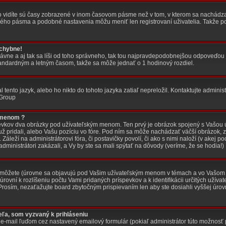
čo vidíte sú časy zobrazené v inom časovom pásme než v tom, v kterom sa nachádzat
ého pásma a podobné nastavenia môžu meniť len registrovaní uživatelia. Takže poki
 chybne!
právne a aj tak sa líši od toho správneho, tak tou najpravdepodobnejšou odpoveďou j
tandardným a letným časom, takže sa môže jednať o 1 hodinový rozdiel.
ento jazyk, alebo ho nikto do tohoto jazyka zatiaľ nepreložil. Kontaktujte administr
 Group
 menom ?
spevkov dva obrázky pod užívateľským menom. Ten prvý je obrázok spojený s Vašou ú
už pridali, alebo Vašu pozíciu vo fóre. Pod ním sa môže nachádzať väčší obrázok, z
Záleží na administrátorovi fóra, či postavičky povolí, či ako s nimi naloží (v akej 
administrátori zakázali, a Vy by ste sa mali spýtať na dôvody (veríme, že se hodia!)
môžete (úrovne sa objavujú pod Vašim užívateľským menom v témach a vo Vašom pr
rovní k rozlíšeniu počtu Vami pridaných príspevkov a k identifikácii určitých užíva
Prosím, nezaťažujte board zbytočným prispievaním len aby ste dosiahli vyššej úro
eľa, som vyzvaný k prihláseniu
 e-mail ľuďom cez nastavený emailový formulár (pokiaľ administrátor túto možnosť 