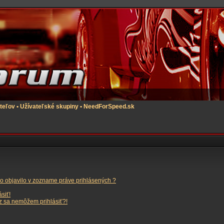
teľov
•
Užívateľské skupiny
•
NeedForSpeed.sk
o objavilo v zozname práve prihlásených ?
siť!
az sa nemôžem prihlásiť?!