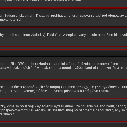
to by malo zabrániť v manipulácii s výsledkami ankety
m ľuďom či skupinám. K čítaniu, prehliadaniu, či prispievaniu atď. potrebujete zvl
 niekoho z nich.
(aby neboli skreslené výsledky). Pokiaľ ste zaregistrovaný a stále nemôžete hlas
 použitie BBCode je rozhodnutie administrátora (môžete toto nepovoliť pre jedno
natých zátvorkách [ a ] viac ako < a > a ponúka väčšiu kontrolu nad tým, čo a ako 
okiaľ to máte povolené, zistíte že fungujú len niektoré tagy. Čo je
bezpečnostná
funk
iaľ je HTML povolené, môžete túto voľbu príspevok od příspěvku zakázať.
ázky, ktoré sa používají k vyjadreniu výrazu emócií za použitia malého kódu, napr. 
 príspevkový formulár. Prosím, skúste tieto smajlíky nadmerne nepoužívať, aby sa 
re zmeniť