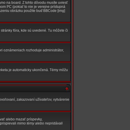
amo na board. Z tohto dôvodu musíte uviesť
om PC (pokiaľ to nie je verejne prístupná
razeniu obrázku použite buď BBCode [img]
 stránky fóra, kde sú uvedené. Tu môžete či
 pri oznámeniach rozhoduje administrátor,
nketa je automaticky ukončená. Témy môžu
ovoľovaní, zakazovaní užívateľov, vytvárenie
ovať alebo mazať príspevky,
prispievali
mimo témy
alebo nepridávali