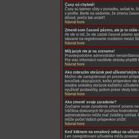
Časy sú chybné!
Časy sú takmer vždy v poriadku, avšak to, 
v profile. Berte na vedomie, že zmenu časov
dôvod, prečo tak urobiť!
Návrat hore
Zmenil som časové pásmo, ale je to stále
Ak ste si istí, že ste zadali časové pásmo s
stavané na registrovanie rozdielov medzi š
Návrat hore
Môj jazyk nie je na zozname!
Pravdepodobne administrátor nenainštaloval t
Pre viac informácií navštívte stránky phpBB
Návrat hore
Ako zobrazím obrázok pod užívateľským
Možno ste zaregistrovali pri prezeraní prí
kocočiek ukazujúcich, koľko príspevkov ste 
vlastne unikátny obrázok každého užívateľe. 
využívať postavičky, potom práve vtedy toto 
Návrat hore
Ako zmeniť svoje zaradenie?
Zvyčajne svoje zaradenie zmeniť priamo ne
Väčšina diskusných fór používa hodnotenie ú
administrátorov môže mať zvláštny vzhľad. 
môže počet Vašich príspevkov znížiť.
Návrat hore
Keď kliknem na emailový odkaz na užívat
Len zaregistrovaní užívatelia môžu posielať