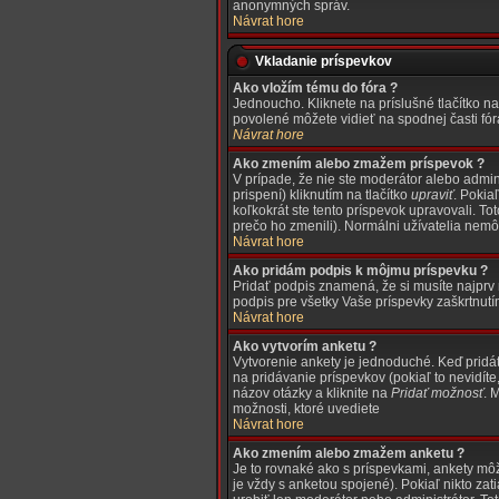
anonymných správ.
Návrat hore
Vkladanie príspevkov
Ako vložím tému do fóra ?
Jednoucho. Kliknete na príslušné tlačítko n
povolené môžete vidieť na spodnej časti fór
Návrat hore
Ako zmením alebo zmažem príspevok ?
V prípade, že nie ste moderátor alebo admi
prispení) kliknutím na tlačítko
upraviť
. Pokia
koľkokrát ste tento príspevok upravovali. To
prečo ho zmenili). Normálni užívatelia nem
Návrat hore
Ako pridám podpis k môjmu príspevku ?
Pridať podpis znamená, že si musíte najprv n
podpis pre všetky Vaše príspevky zaškrtnutí
Návrat hore
Ako vytvorím anketu ?
Vytvorenie ankety je jednoduché. Keď pridát
na pridávanie príspevkov (pokiaľ to nevidí
názov otázky a kliknite na
Pridať možnosť
. 
možnosti, ktoré uvediete
Návrat hore
Ako zmením alebo zmažem anketu ?
Je to rovnaké ako s príspevkami, ankety mô
je vždy s anketou spojené). Pokiaľ nikto za